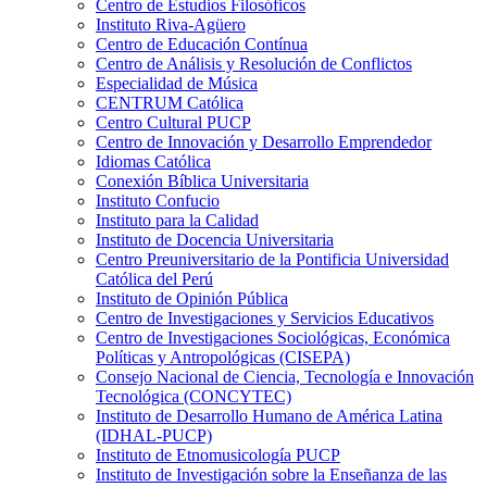
Centro de Estudios Filosóficos
Instituto Riva-Agüero
Centro de Educación Contínua
Centro de Análisis y Resolución de Conflictos
Especialidad de Música
CENTRUM Católica
Centro Cultural PUCP
Centro de Innovación y Desarrollo Emprendedor
Idiomas Católica
Conexión Bíblica Universitaria
Instituto Confucio
Instituto para la Calidad
Instituto de Docencia Universitaria
Centro Preuniversitario de la Pontificia Universidad
Católica del Perú
Instituto de Opinión Pública
Centro de Investigaciones y Servicios Educativos
Centro de Investigaciones Sociológicas, Económica
Políticas y Antropológicas (CISEPA)
Consejo Nacional de Ciencia, Tecnología e Innovación
Tecnológica (CONCYTEC)
Instituto de Desarrollo Humano de América Latina
(IDHAL-PUCP)
Instituto de Etnomusicología PUCP
Instituto de Investigación sobre la Enseñanza de las