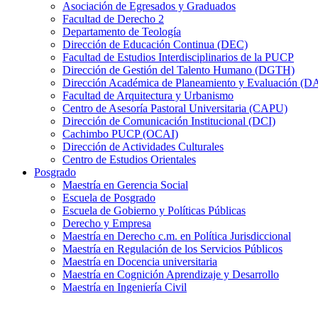
Asociación de Egresados y Graduados
Facultad de Derecho 2
Departamento de Teología
Dirección de Educación Continua (DEC)
Facultad de Estudios Interdisciplinarios de la PUCP
Dirección de Gestión del Talento Humano (DGTH)
Dirección Académica de Planeamiento y Evaluación (D
Facultad de Arquitectura y Urbanismo
Centro de Asesoría Pastoral Universitaria (CAPU)
Dirección de Comunicación Institucional (DCI)
Cachimbo PUCP (OCAI)
Dirección de Actividades Culturales
Centro de Estudios Orientales
Posgrado
Maestría en Gerencia Social
Escuela de Posgrado
Escuela de Gobierno y Políticas Públicas
Derecho y Empresa
Maestría en Derecho c.m. en Política Jurisdiccional
Maestría en Regulación de los Servicios Públicos
Maestría en Docencia universitaria
Maestría en Cognición Aprendizaje y Desarrollo
Maestría en Ingeniería Civil