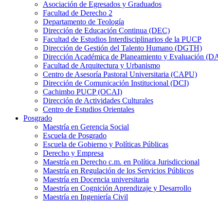
Asociación de Egresados y Graduados
Facultad de Derecho 2
Departamento de Teología
Dirección de Educación Continua (DEC)
Facultad de Estudios Interdisciplinarios de la PUCP
Dirección de Gestión del Talento Humano (DGTH)
Dirección Académica de Planeamiento y Evaluación (D
Facultad de Arquitectura y Urbanismo
Centro de Asesoría Pastoral Universitaria (CAPU)
Dirección de Comunicación Institucional (DCI)
Cachimbo PUCP (OCAI)
Dirección de Actividades Culturales
Centro de Estudios Orientales
Posgrado
Maestría en Gerencia Social
Escuela de Posgrado
Escuela de Gobierno y Políticas Públicas
Derecho y Empresa
Maestría en Derecho c.m. en Política Jurisdiccional
Maestría en Regulación de los Servicios Públicos
Maestría en Docencia universitaria
Maestría en Cognición Aprendizaje y Desarrollo
Maestría en Ingeniería Civil