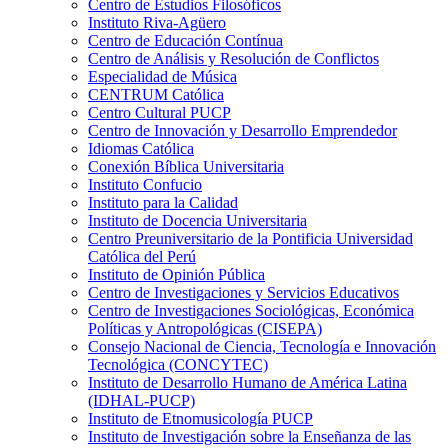
Centro de Estudios Filosóficos
Instituto Riva-Agüero
Centro de Educación Contínua
Centro de Análisis y Resolución de Conflictos
Especialidad de Música
CENTRUM Católica
Centro Cultural PUCP
Centro de Innovación y Desarrollo Emprendedor
Idiomas Católica
Conexión Bíblica Universitaria
Instituto Confucio
Instituto para la Calidad
Instituto de Docencia Universitaria
Centro Preuniversitario de la Pontificia Universidad
Católica del Perú
Instituto de Opinión Pública
Centro de Investigaciones y Servicios Educativos
Centro de Investigaciones Sociológicas, Económica
Políticas y Antropológicas (CISEPA)
Consejo Nacional de Ciencia, Tecnología e Innovación
Tecnológica (CONCYTEC)
Instituto de Desarrollo Humano de América Latina
(IDHAL-PUCP)
Instituto de Etnomusicología PUCP
Instituto de Investigación sobre la Enseñanza de las