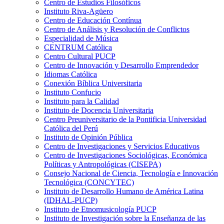
Centro de Estudios Filosóficos
Instituto Riva-Agüero
Centro de Educación Contínua
Centro de Análisis y Resolución de Conflictos
Especialidad de Música
CENTRUM Católica
Centro Cultural PUCP
Centro de Innovación y Desarrollo Emprendedor
Idiomas Católica
Conexión Bíblica Universitaria
Instituto Confucio
Instituto para la Calidad
Instituto de Docencia Universitaria
Centro Preuniversitario de la Pontificia Universidad
Católica del Perú
Instituto de Opinión Pública
Centro de Investigaciones y Servicios Educativos
Centro de Investigaciones Sociológicas, Económica
Políticas y Antropológicas (CISEPA)
Consejo Nacional de Ciencia, Tecnología e Innovación
Tecnológica (CONCYTEC)
Instituto de Desarrollo Humano de América Latina
(IDHAL-PUCP)
Instituto de Etnomusicología PUCP
Instituto de Investigación sobre la Enseñanza de las