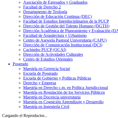
Asociación de Egresados y Graduados
Facultad de Derecho 2
Departamento de Teología
Dirección de Educación Continua (DEC)
Facultad de Estudios Interdisciplinarios de la PUCP
Dirección de Gestión del Talento Humano (DGTH)
Dirección Académica de Planeamiento y Evaluación (D
Facultad de Arquitectura y Urbanismo
Centro de Asesoría Pastoral Universitaria (CAPU)
Dirección de Comunicación Institucional (DCI)
Cachimbo PUCP (OCAI)
Dirección de Actividades Culturales
Centro de Estudios Orientales
Posgrado
Maestría en Gerencia Social
Escuela de Posgrado
Escuela de Gobierno y Políticas Públicas
Derecho y Empresa
Maestría en Derecho c.m. en Política Jurisdiccional
Maestría en Regulación de los Servicios Públicos
Maestría en Docencia universitaria
Maestría en Cognición Aprendizaje y Desarrollo
Maestría en Ingeniería Civil
Cargando el Reproductor...