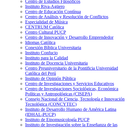
Centro de Estudios Filosóficos
Instituto Riva-Agüero
Centro de Educación Contínua
Centro de Análisis y Resolución de Conflictos
Especialidad de Música
CENTRUM Católica
Centro Cultural PUCP
Centro de Innovación y Desarrollo Emprendedor
Idiomas Católica
Conexión Bíblica Universitaria
Instituto Confucio
Instituto para la Calidad
Instituto de Docencia Universitaria
Centro Preuniversitario de la Pontificia Universidad
Católica del Perú
Instituto de Opinión Pública
Centro de Investigaciones y Servicios Educativos
Centro de Investigaciones Sociológicas, Económica
Políticas y Antropológicas (CISEPA)
Consejo Nacional de Ciencia, Tecnología e Innovación
Tecnológica (CONCYTEC)
Instituto de Desarrollo Humano de América Latina
(IDHAL-PUCP)
Instituto de Etnomusicología PUCP
Instituto de Investigación sobre la Enseñanza de las