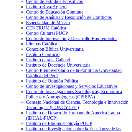
Centro de Estudios Filosóficos
Instituto Riva-Agüero
Centro de Educación Contínua
Centro de Análisis y Resolución de Conflictos
Especialidad de Música
CENTRUM Católica
Centro Cultural PUCP
Centro de Innovación y Desarrollo Emprendedor
Idiomas Católica
Conexión Bíblica Universitaria
Instituto Confucio
Instituto para la Calidad
Instituto de Docencia Universitaria
Centro Preuniversitario de la Pontificia Universidad
Católica del Perú
Instituto de Opinión Pública
Centro de Investigaciones y Servicios Educativos
Centro de Investigaciones Sociológicas, Económica
Políticas y Antropológicas (CISEPA)
Consejo Nacional de Ciencia, Tecnología e Innovación
Tecnológica (CONCYTEC)
Instituto de Desarrollo Humano de América Latina
(IDHAL-PUCP)
Instituto de Etnomusicología PUCP
Instituto de Investigación sobre la Enseñanza de las