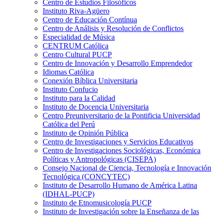
Centro de Estudios Filosóficos
Instituto Riva-Agüero
Centro de Educación Contínua
Centro de Análisis y Resolución de Conflictos
Especialidad de Música
CENTRUM Católica
Centro Cultural PUCP
Centro de Innovación y Desarrollo Emprendedor
Idiomas Católica
Conexión Bíblica Universitaria
Instituto Confucio
Instituto para la Calidad
Instituto de Docencia Universitaria
Centro Preuniversitario de la Pontificia Universidad
Católica del Perú
Instituto de Opinión Pública
Centro de Investigaciones y Servicios Educativos
Centro de Investigaciones Sociológicas, Económica
Políticas y Antropológicas (CISEPA)
Consejo Nacional de Ciencia, Tecnología e Innovación
Tecnológica (CONCYTEC)
Instituto de Desarrollo Humano de América Latina
(IDHAL-PUCP)
Instituto de Etnomusicología PUCP
Instituto de Investigación sobre la Enseñanza de las