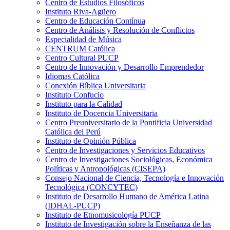
Centro de Estudios Filosóficos
Instituto Riva-Agüero
Centro de Educación Contínua
Centro de Análisis y Resolución de Conflictos
Especialidad de Música
CENTRUM Católica
Centro Cultural PUCP
Centro de Innovación y Desarrollo Emprendedor
Idiomas Católica
Conexión Bíblica Universitaria
Instituto Confucio
Instituto para la Calidad
Instituto de Docencia Universitaria
Centro Preuniversitario de la Pontificia Universidad
Católica del Perú
Instituto de Opinión Pública
Centro de Investigaciones y Servicios Educativos
Centro de Investigaciones Sociológicas, Económica
Políticas y Antropológicas (CISEPA)
Consejo Nacional de Ciencia, Tecnología e Innovación
Tecnológica (CONCYTEC)
Instituto de Desarrollo Humano de América Latina
(IDHAL-PUCP)
Instituto de Etnomusicología PUCP
Instituto de Investigación sobre la Enseñanza de las