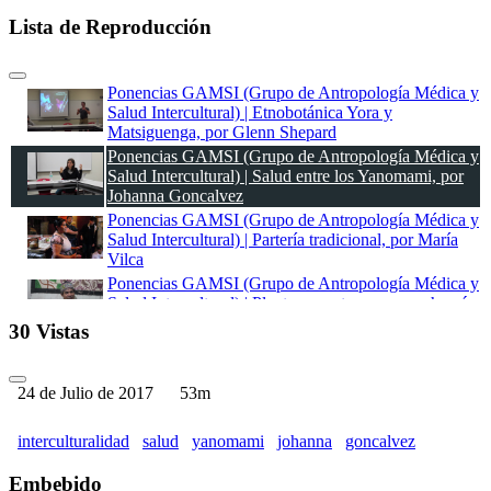
Lista de Reproducción
Ponencias GAMSI (Grupo de Antropología Médica y
Salud Intercultural) | Etnobotánica Yora y
Matsiguenga, por Glenn Shepard
Ponencias GAMSI (Grupo de Antropología Médica y
Salud Intercultural) | Salud entre los Yanomami, por
Johanna Goncalvez
Ponencias GAMSI (Grupo de Antropología Médica y
Salud Intercultural) | Partería tradicional, por María
Vilca
Ponencias GAMSI (Grupo de Antropología Médica y
Salud Intercultural) | Plantas maestras, por un chamán
shipibo
30 Vistas
24 de Julio de 2017
53m
interculturalidad
salud
yanomami
johanna
goncalvez
Embebido