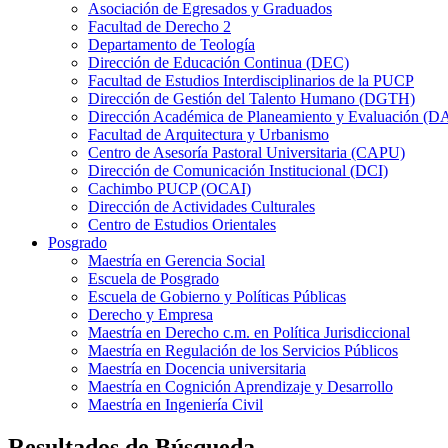
Asociación de Egresados y Graduados
Facultad de Derecho 2
Departamento de Teología
Dirección de Educación Continua (DEC)
Facultad de Estudios Interdisciplinarios de la PUCP
Dirección de Gestión del Talento Humano (DGTH)
Dirección Académica de Planeamiento y Evaluación (D
Facultad de Arquitectura y Urbanismo
Centro de Asesoría Pastoral Universitaria (CAPU)
Dirección de Comunicación Institucional (DCI)
Cachimbo PUCP (OCAI)
Dirección de Actividades Culturales
Centro de Estudios Orientales
Posgrado
Maestría en Gerencia Social
Escuela de Posgrado
Escuela de Gobierno y Políticas Públicas
Derecho y Empresa
Maestría en Derecho c.m. en Política Jurisdiccional
Maestría en Regulación de los Servicios Públicos
Maestría en Docencia universitaria
Maestría en Cognición Aprendizaje y Desarrollo
Maestría en Ingeniería Civil
Resultados de Búsqueda