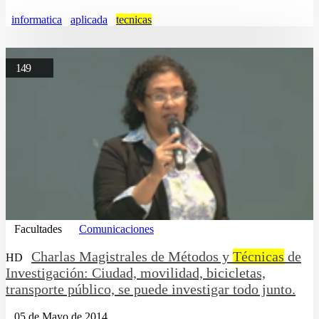
informatica
aplicada
tecnicas
149
Facultades
Comunicaciones
Charlas Magistrales de Métodos y
Técnicas
de
HD
Investigación: Ciudad, movilidad, bicicletas,
transporte público, se puede investigar todo junto.
05 de Mayo de 2014