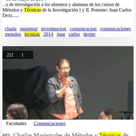
...s de investigación a los alumnos y alumnas de los cursos de
Métodos y
Técnicas
de la Investigación I y II. Ponente: Juan Carlos
Dext......
charla
magistral
investigacion
comunicacion
comunicaciones
metodos
tecnicas
2014
juan
carlos
dextre
212
1
Facultades
Comunicaciones
Charlas Magistrales de Métodos y
Técnicas
de
HD