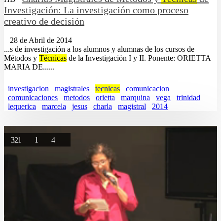
Investigación: La investigación como proceso
creativo de decisión
28 de Abril de 2014
...s de investigación a los alumnos y alumnas de los cursos de
Métodos y
Técnicas
de la Investigación I y II. Ponente: ORIETTA
MARIA DE......
investigacion
magistrales
tecnicas
comunicacion
comunicaciones
metodos
orietta
marquina
vega
trinidad
lequerica
marcela
jesus
charla
magistral
2014
321
1
4