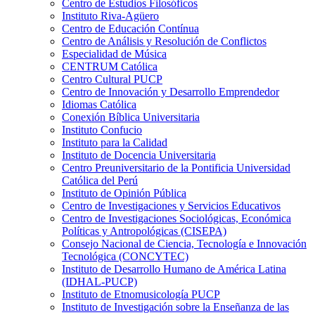
Centro de Estudios Filosóficos
Instituto Riva-Agüero
Centro de Educación Contínua
Centro de Análisis y Resolución de Conflictos
Especialidad de Música
CENTRUM Católica
Centro Cultural PUCP
Centro de Innovación y Desarrollo Emprendedor
Idiomas Católica
Conexión Bíblica Universitaria
Instituto Confucio
Instituto para la Calidad
Instituto de Docencia Universitaria
Centro Preuniversitario de la Pontificia Universidad
Católica del Perú
Instituto de Opinión Pública
Centro de Investigaciones y Servicios Educativos
Centro de Investigaciones Sociológicas, Económica
Políticas y Antropológicas (CISEPA)
Consejo Nacional de Ciencia, Tecnología e Innovación
Tecnológica (CONCYTEC)
Instituto de Desarrollo Humano de América Latina
(IDHAL-PUCP)
Instituto de Etnomusicología PUCP
Instituto de Investigación sobre la Enseñanza de las