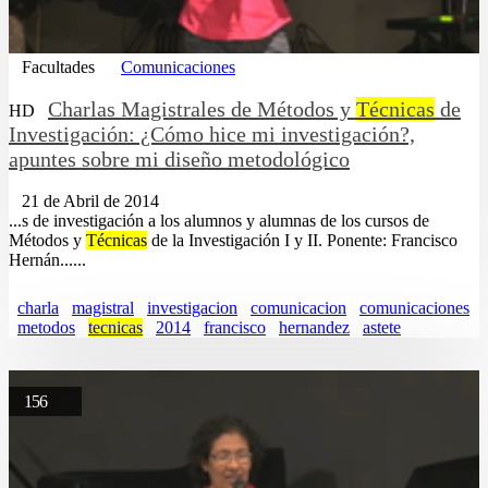
Facultades
Comunicaciones
Charlas Magistrales de Métodos y
Técnicas
de
HD
Investigación: ¿Cómo hice mi investigación?,
apuntes sobre mi diseño metodológico
21 de Abril de 2014
...s de investigación a los alumnos y alumnas de los cursos de
Métodos y
Técnicas
de la Investigación I y II. Ponente: Francisco
Hernán......
charla
magistral
investigacion
comunicacion
comunicaciones
metodos
tecnicas
2014
francisco
hernandez
astete
156