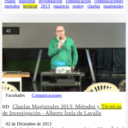
charla
magistral
investigacion
comunicacion
comunicaciones
metodos
tecnicas
2013
mauricio
godoy
charlas
magistrales
43
Facultades
Comunicaciones
Charlas Magistrales 2013: Métodos y
Técnicas
HD
de Investigación - Alberto Ísola de Lavalle
02 de Diciembre de 2013