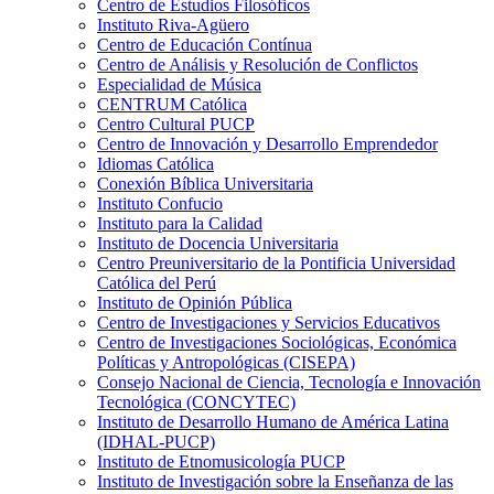
Centro de Estudios Filosóficos
Instituto Riva-Agüero
Centro de Educación Contínua
Centro de Análisis y Resolución de Conflictos
Especialidad de Música
CENTRUM Católica
Centro Cultural PUCP
Centro de Innovación y Desarrollo Emprendedor
Idiomas Católica
Conexión Bíblica Universitaria
Instituto Confucio
Instituto para la Calidad
Instituto de Docencia Universitaria
Centro Preuniversitario de la Pontificia Universidad
Católica del Perú
Instituto de Opinión Pública
Centro de Investigaciones y Servicios Educativos
Centro de Investigaciones Sociológicas, Económica
Políticas y Antropológicas (CISEPA)
Consejo Nacional de Ciencia, Tecnología e Innovación
Tecnológica (CONCYTEC)
Instituto de Desarrollo Humano de América Latina
(IDHAL-PUCP)
Instituto de Etnomusicología PUCP
Instituto de Investigación sobre la Enseñanza de las