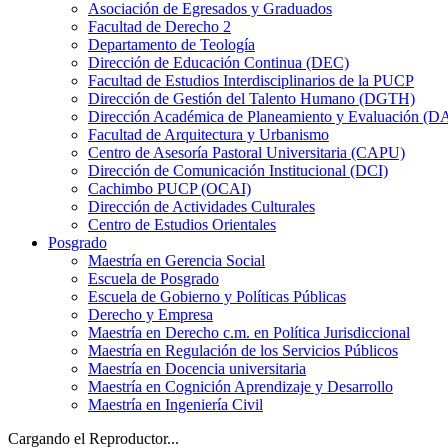
Asociación de Egresados y Graduados
Facultad de Derecho 2
Departamento de Teología
Dirección de Educación Continua (DEC)
Facultad de Estudios Interdisciplinarios de la PUCP
Dirección de Gestión del Talento Humano (DGTH)
Dirección Académica de Planeamiento y Evaluación (D
Facultad de Arquitectura y Urbanismo
Centro de Asesoría Pastoral Universitaria (CAPU)
Dirección de Comunicación Institucional (DCI)
Cachimbo PUCP (OCAI)
Dirección de Actividades Culturales
Centro de Estudios Orientales
Posgrado
Maestría en Gerencia Social
Escuela de Posgrado
Escuela de Gobierno y Políticas Públicas
Derecho y Empresa
Maestría en Derecho c.m. en Política Jurisdiccional
Maestría en Regulación de los Servicios Públicos
Maestría en Docencia universitaria
Maestría en Cognición Aprendizaje y Desarrollo
Maestría en Ingeniería Civil
Cargando el Reproductor...