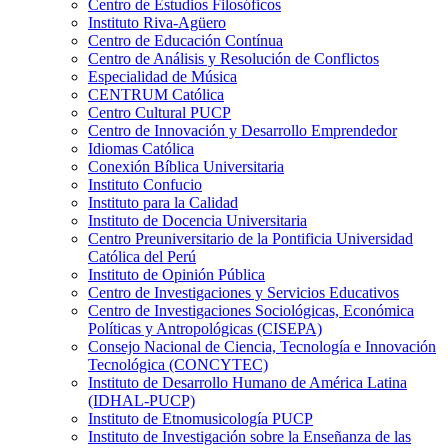
Centro de Estudios Filosóficos
Instituto Riva-Agüero
Centro de Educación Contínua
Centro de Análisis y Resolución de Conflictos
Especialidad de Música
CENTRUM Católica
Centro Cultural PUCP
Centro de Innovación y Desarrollo Emprendedor
Idiomas Católica
Conexión Bíblica Universitaria
Instituto Confucio
Instituto para la Calidad
Instituto de Docencia Universitaria
Centro Preuniversitario de la Pontificia Universidad
Católica del Perú
Instituto de Opinión Pública
Centro de Investigaciones y Servicios Educativos
Centro de Investigaciones Sociológicas, Económica
Políticas y Antropológicas (CISEPA)
Consejo Nacional de Ciencia, Tecnología e Innovación
Tecnológica (CONCYTEC)
Instituto de Desarrollo Humano de América Latina
(IDHAL-PUCP)
Instituto de Etnomusicología PUCP
Instituto de Investigación sobre la Enseñanza de las