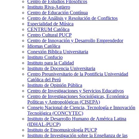
Centro de Estudios Filosóficos
Instituto Riva-Agüero
Centro de Educación Contínua
Centro de Análisis y Resolución de Conflictos
Especialidad de Música
CENTRUM Católica
Centro Cultural PUCP
Centro de Innovación y Desarrollo Emprendedor
Idiomas Católica
Conexión Bíblica Universitaria
Instituto Confucio
Instituto para la Calidad
Instituto de Docencia Universitaria
Centro Preuniversitario de la Pontificia Universidad
Católica del Perú
Instituto de Opinión Pública
Centro de Investigaciones y Servicios Educativos
Centro de Investigaciones Sociológicas, Económica
Políticas y Antropológicas (CISEPA)
Consejo Nacional de Ciencia, Tecnología e Innovación
Tecnológica (CONCYTEC)
Instituto de Desarrollo Humano de América Latina
(IDHAL-PUCP)
Instituto de Etnomusicología PUCP
Instituto de Investigación sobre la Enseñanza de las