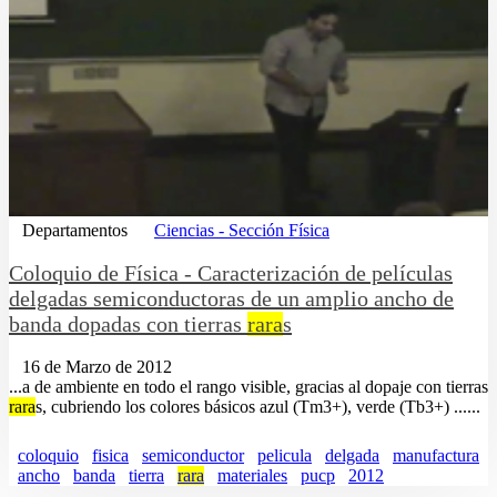
Departamentos
Ciencias - Sección Física
Coloquio de Física - Caracterización de películas
delgadas semiconductoras de un amplio ancho de
banda dopadas con tierras
rara
s
16 de Marzo de 2012
...a de ambiente en todo el rango visible, gracias al dopaje con tierras
rara
s, cubriendo los colores básicos azul (Tm3+), verde (Tb3+) ......
coloquio
fisica
semiconductor
pelicula
delgada
manufactura
ancho
banda
tierra
rara
materiales
pucp
2012