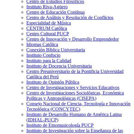
Centro de Estudios Filosóficos
Instituto Riva-Agüero
Centro de Educación Contínua
Centro de Análisis y Resolución de Conflictos
Especialidad de Música
CENTRUM Católica
Centro Cultural PUCP
Centro de Innovación y Desarrollo Emprendedor
Idiomas Católica
Conexión Bíblica Universitaria
Instituto Confucio
Instituto para la Calidad
Instituto de Docencia Universitaria
Centro Preuniversitario de la Pontificia Universidad
Católica del Perú
Instituto de Opinión Pública
Centro de Investigaciones y Servicios Educativos
Centro de Investigaciones Sociológicas, Económica
Políticas y Antropológicas (CISEPA)
Consejo Nacional de Ciencia, Tecnología e Innovación
Tecnológica (CONCYTEC)
Instituto de Desarrollo Humano de América Latina
(IDHAL-PUCP)
Instituto de Etnomusicología PUCP
Instituto de Investigación sobre la Enseñanza de las