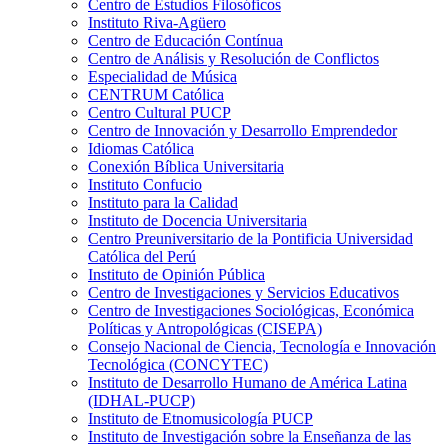
Centro de Estudios Filosóficos
Instituto Riva-Agüero
Centro de Educación Contínua
Centro de Análisis y Resolución de Conflictos
Especialidad de Música
CENTRUM Católica
Centro Cultural PUCP
Centro de Innovación y Desarrollo Emprendedor
Idiomas Católica
Conexión Bíblica Universitaria
Instituto Confucio
Instituto para la Calidad
Instituto de Docencia Universitaria
Centro Preuniversitario de la Pontificia Universidad
Católica del Perú
Instituto de Opinión Pública
Centro de Investigaciones y Servicios Educativos
Centro de Investigaciones Sociológicas, Económica
Políticas y Antropológicas (CISEPA)
Consejo Nacional de Ciencia, Tecnología e Innovación
Tecnológica (CONCYTEC)
Instituto de Desarrollo Humano de América Latina
(IDHAL-PUCP)
Instituto de Etnomusicología PUCP
Instituto de Investigación sobre la Enseñanza de las