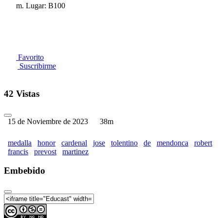
m. Lugar: B100
Favorito
Suscribirme
42 Vistas
15 de Noviembre de 2023
38m
medalla
honor
cardenal
jose
tolentino
de
mendonca
robert
francis
prevost
martinez
Embebido