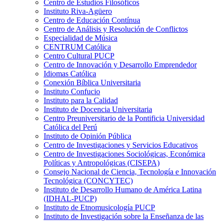
Centro de Estudios Filosóficos
Instituto Riva-Agüero
Centro de Educación Contínua
Centro de Análisis y Resolución de Conflictos
Especialidad de Música
CENTRUM Católica
Centro Cultural PUCP
Centro de Innovación y Desarrollo Emprendedor
Idiomas Católica
Conexión Bíblica Universitaria
Instituto Confucio
Instituto para la Calidad
Instituto de Docencia Universitaria
Centro Preuniversitario de la Pontificia Universidad
Católica del Perú
Instituto de Opinión Pública
Centro de Investigaciones y Servicios Educativos
Centro de Investigaciones Sociológicas, Económica
Políticas y Antropológicas (CISEPA)
Consejo Nacional de Ciencia, Tecnología e Innovación
Tecnológica (CONCYTEC)
Instituto de Desarrollo Humano de América Latina
(IDHAL-PUCP)
Instituto de Etnomusicología PUCP
Instituto de Investigación sobre la Enseñanza de las