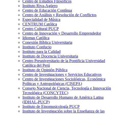
Centro de Estudios Filosóficos
Instituto Riva-Agüero
Centro de Educación Contínua
Centro de Análisis y Resolución de Conflictos
Especialidad de Música
CENTRUM Católica
Centro Cultural PUCP
Centro de Innovación y Desarrollo Emprendedor
Idiomas Católica
Conexión Bíblica Universitaria
Instituto Confucio
Instituto para la Calidad
Instituto de Docencia Universitaria
Centro Preuniversitario de la Pontificia Universidad
Católica del Perú
Instituto de Opinión Pública
Centro de Investigaciones y Servicios Educativos
Centro de Investigaciones Sociológicas, Económica
Políticas y Antropológicas (CISEPA)
Consejo Nacional de Ciencia, Tecnología e Innovación
Tecnológica (CONCYTEC)
Instituto de Desarrollo Humano de América Latina
(IDHAL-PUCP)
Instituto de Etnomusicología PUCP
Instituto de Investigación sobre la Enseñanza de las