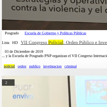
Posgrado
Escuela de Gobierno y Políticas Públicas
VII Congreso
Policial
: Orden Público e Inve
Lista
HD
03 de Diciembre de 2019
... y la Escuela de Posgrado PNP organizan el VII Congreso Internac
policial
orden
publico
invetigacion
criminal
2