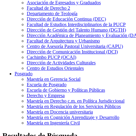
Asociación de Egresados y Graduados
Facultad de Derecho 2
Departamento de Teología
Dirección de Educación Continua (DEC)
Facultad de Estudios Interdisciplinarios de la PUCP
Dirección de Gestión del Talento Humano (DGTH)
Dirección Académica de Planeamiento y Evaluación (D
Facultad de Arquitectura y Urbanismo
Centro de Asesoría Pastoral Universitaria (CAPU)
Dirección de Comunicación Institucional (DCI)
Cachimbo PUCP (OCAI)
Dirección de Actividades Culturales
Centro de Estudios Orientales
Posgrado
Maestría en Gerencia Social
Escuela de Posgrado
Escuela de Gobierno y Políticas Públicas
Derecho y Empresa
Maestría en Derecho c.m. en Política Jurisdiccional
Maestría en Regulación de los Servicios Públicos
Maestría en Docencia universitaria
Maestría en Cognición Aprendizaje y Desarrollo
Maestría en Ingeniería Civil
Resultados de Búsqueda