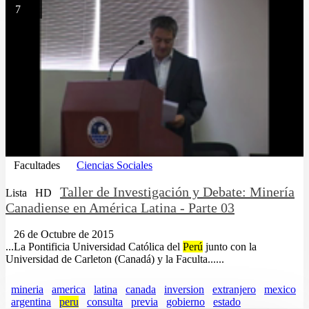
7
Facultades
Ciencias Sociales
Taller de Investigación y Debate: Minería
Lista
HD
Canadiense en América Latina - Parte 03
26 de Octubre de 2015
...La Pontificia Universidad Católica del
Perú
junto con la
Universidad de Carleton (Canadá) y la Faculta......
mineria
america
latina
canada
inversion
extranjero
mexico
argentina
peru
consulta
previa
gobierno
estado