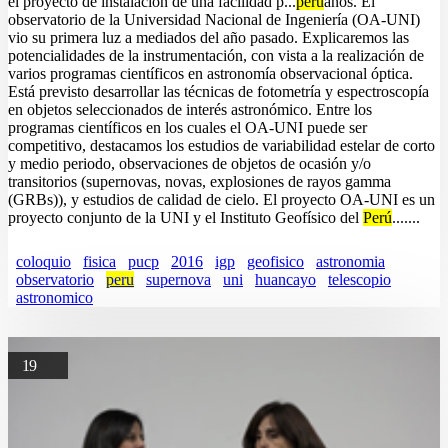
el proyecto de instalación de una facilidad p...
peru
anos. El
observatorio de la Universidad Nacional de Ingeniería (OA-UNI)
vio su primera luz a mediados del año pasado. Explicaremos las
potencialidades de la instrumentación, con vista a la realización de
varios programas científicos en astronomía observacional óptica.
Está previsto desarrollar las técnicas de fotometría y espectroscopía
en objetos seleccionados de interés astronómico. Entre los
programas científicos en los cuales el OA-UNI puede ser
competitivo, destacamos los estudios de variabilidad estelar de corto
y medio periodo, observaciones de objetos de ocasión y/o
transitorios (supernovas, novas, explosiones de rayos gamma
(GRBs)), y estudios de calidad de cielo. El proyecto OA-UNI es un
proyecto conjunto de la UNI y el Instituto Geofísico del
Perú
.......
coloquio
fisica
pucp
2016
igp
geofisico
astronomia
observatorio
peru
supernova
uni
huancayo
telescopio
astronomico
19