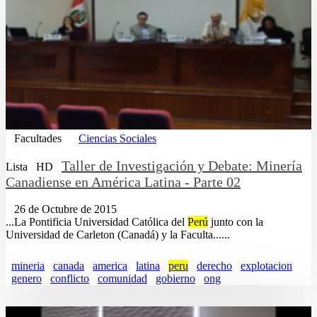
Facultades
Ciencias Sociales
Taller de Investigación y Debate: Minería
Lista
HD
Canadiense en América Latina - Parte 02
26 de Octubre de 2015
...La Pontificia Universidad Católica del
Perú
junto con la
Universidad de Carleton (Canadá) y la Faculta......
mineria
canada
america
latina
peru
derecho
explotacion
genero
conflicto
comunidad
gobierno
ong