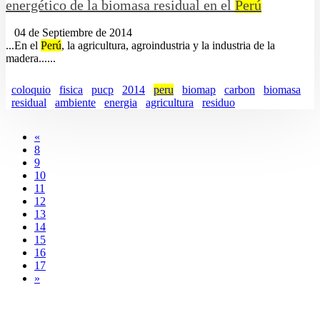
energético de la biomasa residual en el
Perú
04 de Septiembre de 2014
...En el
Perú
, la agricultura, agroindustria y la industria de la
madera......
coloquio
fisica
pucp
2014
peru
biomap
carbon
biomasa
residual
ambiente
energia
agricultura
residuo
«
8
9
10
11
12
13
14
15
16
17
»