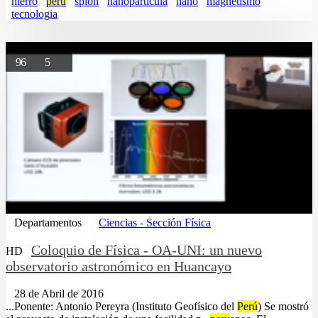
hierro
peru
spion
nanoparticula
nano
magnetismo
tecnologia
96
5
Departamentos
Ciencias - Sección Física
Coloquio de Física - OA-UNI: un nuevo
HD
observatorio astronómico en Huancayo
28 de Abril de 2016
...Ponente: Antonio Pereyra (Instituto Geofísico del
Perú
) Se mostró