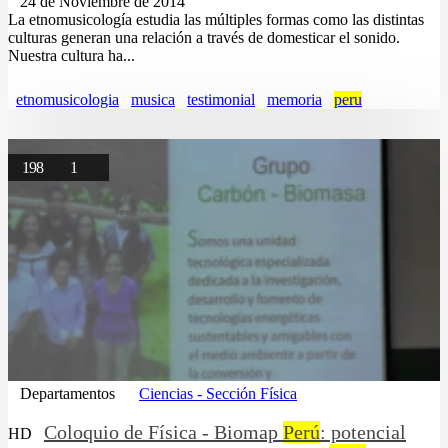
24 de Noviembre de 2014
La etnomusicología estudia las múltiples formas como las distintas
culturas generan una relación a través de domesticar el sonido.
Nuestra cultura ha...
etnomusicologia
musica
testimonial
memoria
peru
198
1
Departamentos
Ciencias - Sección Física
Coloquio de Física - Biomap
Perú
: potencial
HD