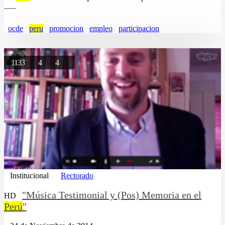
......
ocde
peru
promocion
empleo
participacion
1133
4
4
Institucional
Rectorado
"Música Testimonial y (Pos) Memoria en el
HD
Perú
"