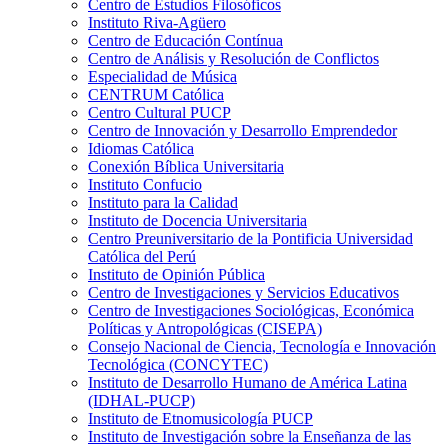
Centro de Estudios Filosóficos
Instituto Riva-Agüero
Centro de Educación Contínua
Centro de Análisis y Resolución de Conflictos
Especialidad de Música
CENTRUM Católica
Centro Cultural PUCP
Centro de Innovación y Desarrollo Emprendedor
Idiomas Católica
Conexión Bíblica Universitaria
Instituto Confucio
Instituto para la Calidad
Instituto de Docencia Universitaria
Centro Preuniversitario de la Pontificia Universidad
Católica del Perú
Instituto de Opinión Pública
Centro de Investigaciones y Servicios Educativos
Centro de Investigaciones Sociológicas, Económica
Políticas y Antropológicas (CISEPA)
Consejo Nacional de Ciencia, Tecnología e Innovación
Tecnológica (CONCYTEC)
Instituto de Desarrollo Humano de América Latina
(IDHAL-PUCP)
Instituto de Etnomusicología PUCP
Instituto de Investigación sobre la Enseñanza de las