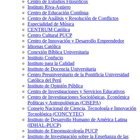
Centro de Estudios Filosóficos
Instituto Riva-Agüero
Centro de Educación Contínua
Centro de Análisis y Resolución de Conflictos
Especialidad de Música
CENTRUM Católica
Centro Cultural PUCP
Centro de Innovación y Desarrollo Emprendedor
Idiomas Católica
Conexión Bíblica Universitaria
Instituto Confucio
Instituto para la Calidad
Instituto de Docencia Universitaria
Centro Preuniversitario de la Pontificia Universidad
Católica del Perú
Instituto de Opinión Pública
Centro de Investigaciones y Servicios Educativos
Centro de Investigaciones Sociológicas, Económica
Políticas y Antropológicas (CISEPA)
Consejo Nacional de Ciencia, Tecnología e Innovación
Tecnológica (CONCYTEC)
Instituto de Desarrollo Humano de América Latina
(IDHAL-PUCP)
Instituto de Etnomusicología PUCP
Instituto de Investigación sobre la Enseñanza de las