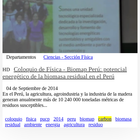
Departamentos
Ciencias - Sección Física
Coloquio de Física - Biomap Perú: potencial
HD
energético de la biomasa residual en el Perú
04 de Septiembre de 2014
En el Perú, la agricultura, agroindustria y la industria de la madera
generan anualmente más de 10 240 000 toneladas métricas de
residuos susceptibles...
coloquio
fisica
pucp
2014
peru
biomap
carbon
biomasa
residual
ambiente
energia
agricultura
residuo