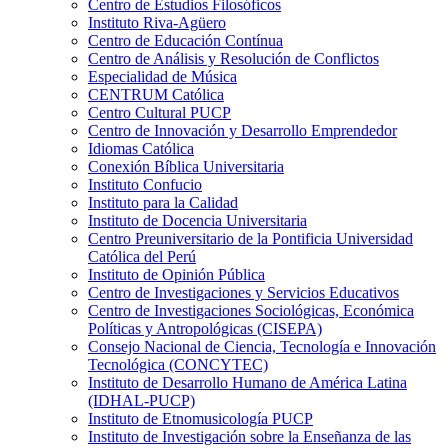
Centro de Estudios Filosóficos
Instituto Riva-Agüero
Centro de Educación Contínua
Centro de Análisis y Resolución de Conflictos
Especialidad de Música
CENTRUM Católica
Centro Cultural PUCP
Centro de Innovación y Desarrollo Emprendedor
Idiomas Católica
Conexión Bíblica Universitaria
Instituto Confucio
Instituto para la Calidad
Instituto de Docencia Universitaria
Centro Preuniversitario de la Pontificia Universidad
Católica del Perú
Instituto de Opinión Pública
Centro de Investigaciones y Servicios Educativos
Centro de Investigaciones Sociológicas, Económica
Políticas y Antropológicas (CISEPA)
Consejo Nacional de Ciencia, Tecnología e Innovación
Tecnológica (CONCYTEC)
Instituto de Desarrollo Humano de América Latina
(IDHAL-PUCP)
Instituto de Etnomusicología PUCP
Instituto de Investigación sobre la Enseñanza de las