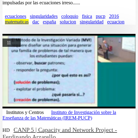
impulsadas por las ecuaciones irreso......
ecuaciones
singularidades
coloquio
fisica
pucp
2016
matematicas
dac
españa
solucion
singularidad
ecuacion
11
Institutos y Centros
Instituto de Investigación sobre la
Enseñanza de las Matemáticas (IREM-PUCP)
CANP 5 | Capacity and Network Project -
HD
Ferdinando Arzarello