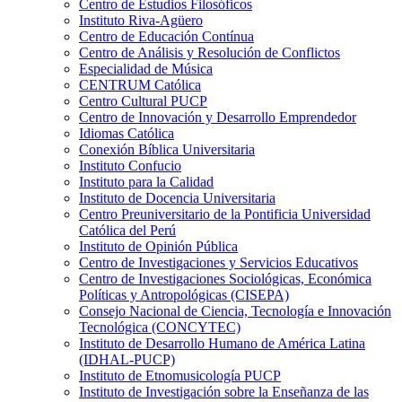
Centro de Estudios Filosóficos
Instituto Riva-Agüero
Centro de Educación Contínua
Centro de Análisis y Resolución de Conflictos
Especialidad de Música
CENTRUM Católica
Centro Cultural PUCP
Centro de Innovación y Desarrollo Emprendedor
Idiomas Católica
Conexión Bíblica Universitaria
Instituto Confucio
Instituto para la Calidad
Instituto de Docencia Universitaria
Centro Preuniversitario de la Pontificia Universidad
Católica del Perú
Instituto de Opinión Pública
Centro de Investigaciones y Servicios Educativos
Centro de Investigaciones Sociológicas, Económica
Políticas y Antropológicas (CISEPA)
Consejo Nacional de Ciencia, Tecnología e Innovación
Tecnológica (CONCYTEC)
Instituto de Desarrollo Humano de América Latina
(IDHAL-PUCP)
Instituto de Etnomusicología PUCP
Instituto de Investigación sobre la Enseñanza de las