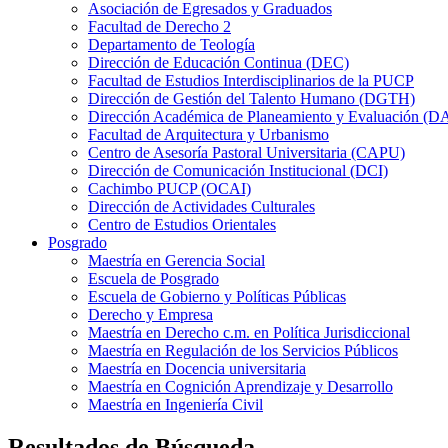
Asociación de Egresados y Graduados
Facultad de Derecho 2
Departamento de Teología
Dirección de Educación Continua (DEC)
Facultad de Estudios Interdisciplinarios de la PUCP
Dirección de Gestión del Talento Humano (DGTH)
Dirección Académica de Planeamiento y Evaluación (D
Facultad de Arquitectura y Urbanismo
Centro de Asesoría Pastoral Universitaria (CAPU)
Dirección de Comunicación Institucional (DCI)
Cachimbo PUCP (OCAI)
Dirección de Actividades Culturales
Centro de Estudios Orientales
Posgrado
Maestría en Gerencia Social
Escuela de Posgrado
Escuela de Gobierno y Políticas Públicas
Derecho y Empresa
Maestría en Derecho c.m. en Política Jurisdiccional
Maestría en Regulación de los Servicios Públicos
Maestría en Docencia universitaria
Maestría en Cognición Aprendizaje y Desarrollo
Maestría en Ingeniería Civil
Resultados de Búsqueda