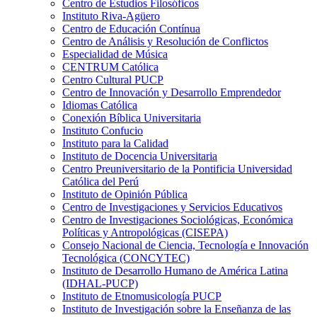
Centro de Estudios Filosóficos
Instituto Riva-Agüero
Centro de Educación Contínua
Centro de Análisis y Resolución de Conflictos
Especialidad de Música
CENTRUM Católica
Centro Cultural PUCP
Centro de Innovación y Desarrollo Emprendedor
Idiomas Católica
Conexión Bíblica Universitaria
Instituto Confucio
Instituto para la Calidad
Instituto de Docencia Universitaria
Centro Preuniversitario de la Pontificia Universidad
Católica del Perú
Instituto de Opinión Pública
Centro de Investigaciones y Servicios Educativos
Centro de Investigaciones Sociológicas, Económica
Políticas y Antropológicas (CISEPA)
Consejo Nacional de Ciencia, Tecnología e Innovación
Tecnológica (CONCYTEC)
Instituto de Desarrollo Humano de América Latina
(IDHAL-PUCP)
Instituto de Etnomusicología PUCP
Instituto de Investigación sobre la Enseñanza de las