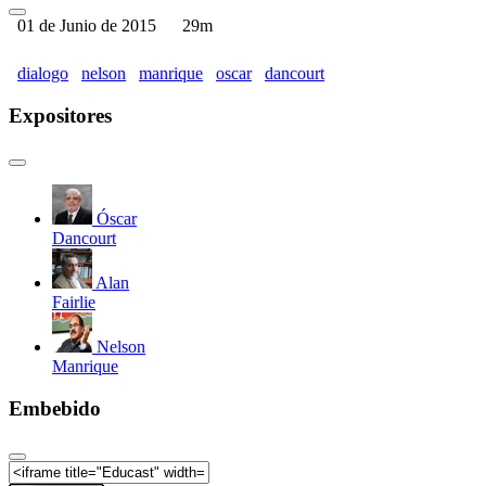
01 de Junio de 2015
29m
dialogo
nelson
manrique
oscar
dancourt
Expositores
Óscar
Dancourt
Alan
Fairlie
Nelson
Manrique
Embebido