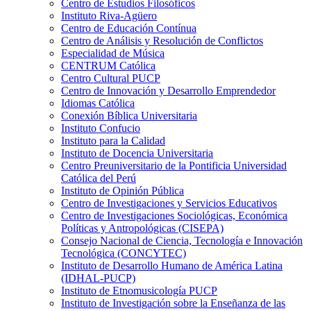
Centro de Estudios Filosóficos
Instituto Riva-Agüero
Centro de Educación Contínua
Centro de Análisis y Resolución de Conflictos
Especialidad de Música
CENTRUM Católica
Centro Cultural PUCP
Centro de Innovación y Desarrollo Emprendedor
Idiomas Católica
Conexión Bíblica Universitaria
Instituto Confucio
Instituto para la Calidad
Instituto de Docencia Universitaria
Centro Preuniversitario de la Pontificia Universidad
Católica del Perú
Instituto de Opinión Pública
Centro de Investigaciones y Servicios Educativos
Centro de Investigaciones Sociológicas, Económica
Políticas y Antropológicas (CISEPA)
Consejo Nacional de Ciencia, Tecnología e Innovación
Tecnológica (CONCYTEC)
Instituto de Desarrollo Humano de América Latina
(IDHAL-PUCP)
Instituto de Etnomusicología PUCP
Instituto de Investigación sobre la Enseñanza de las