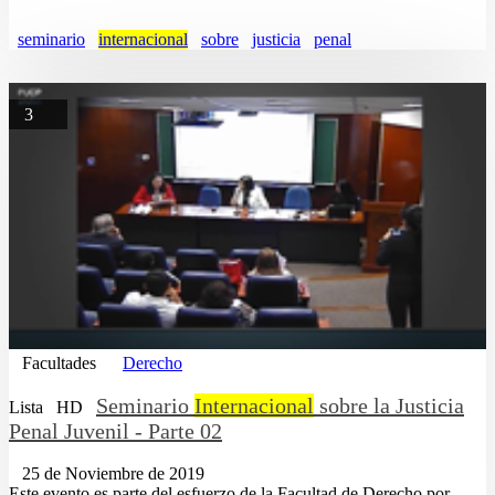
seminario
internacional
sobre
justicia
penal
3
Facultades
Derecho
Seminario
Internacional
sobre la Justicia
Lista
HD
Penal Juvenil - Parte 02
25 de Noviembre de 2019
Este evento es parte del esfuerzo de la Facultad de Derecho por