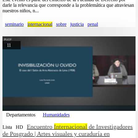
darle la relevancia que corresponde a la problemática que atraviesan
nuestros niños, n...
seminario
internacional
sobre
justicia
penal
11
Departamentos
Humanidades
Encuentro
Internacional
de Investigadores
Lista
HD
de Posgrado | Artes visuales y curaduría en