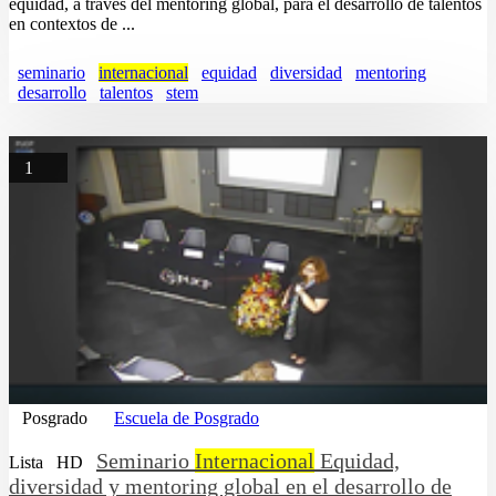
equidad, a través del mentoring global, para el desarrollo de talentos
en contextos de ...
seminario
internacional
equidad
diversidad
mentoring
desarrollo
talentos
stem
1
Posgrado
Escuela de Posgrado
Seminario
Internacional
Equidad,
Lista
HD
diversidad y mentoring global en el desarrollo de