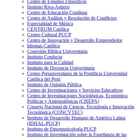
Centro de Estudios Filosóficos
Instituto Riva-Agüero
Centro de Educación Contínua
Centro de Análisis y Resolución de Conflictos
Especialidad de Música
CENTRUM Católica
Centro Cultural PUCP
Centro de Innovación y Desarrollo Emprendedor
Idiomas Católica
Conexión Bíblica Universitaria
Instituto Confucio
Instituto para la Calidad
Instituto de Docencia Universitaria
Centro Preuniversitario de la Pontificia Universidad
Católica del Perú
Instituto de Opinión Pública
Centro de Investigaciones y Servicios Educativos
Centro de Investigaciones Sociológicas, Económica
Políticas y Antropológicas (CISEPA)
Consejo Nacional de Ciencia, Tecnología e Innovación
Tecnológica (CONCYTEC)
Instituto de Desarrollo Humano de América Latina
(IDHAL-PUCP)
Instituto de Etnomusicología PUCP
Instituto de Investigación sobre la Enseñanza de las