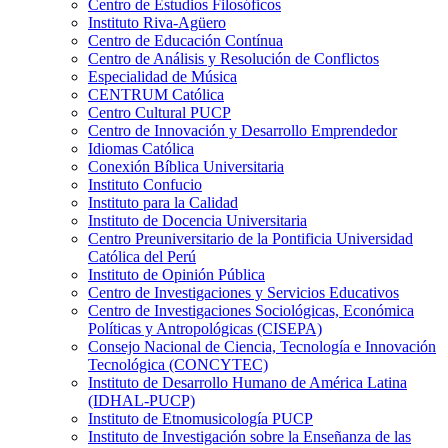
Centro de Estudios Filosóficos
Instituto Riva-Agüero
Centro de Educación Contínua
Centro de Análisis y Resolución de Conflictos
Especialidad de Música
CENTRUM Católica
Centro Cultural PUCP
Centro de Innovación y Desarrollo Emprendedor
Idiomas Católica
Conexión Bíblica Universitaria
Instituto Confucio
Instituto para la Calidad
Instituto de Docencia Universitaria
Centro Preuniversitario de la Pontificia Universidad
Católica del Perú
Instituto de Opinión Pública
Centro de Investigaciones y Servicios Educativos
Centro de Investigaciones Sociológicas, Económica
Políticas y Antropológicas (CISEPA)
Consejo Nacional de Ciencia, Tecnología e Innovación
Tecnológica (CONCYTEC)
Instituto de Desarrollo Humano de América Latina
(IDHAL-PUCP)
Instituto de Etnomusicología PUCP
Instituto de Investigación sobre la Enseñanza de las