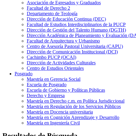
Asociación de Egresados y Graduados
Facultad de Derecho 2
Departamento de Teología
Dirección de Educación Continua (DEC)
Facultad de Estudios Interdisciplinarios de la PUCP
Dirección de Gestión del Talento Humano (DGTH)
Dirección Académica de Planeamiento y Evaluación (D
Facultad de Arquitectura y Urbanismo
Centro de Asesoría Pastoral Universitaria (CAPU)
Dirección de Comunicación Institucional (DCI)
Cachimbo PUCP (OCAI)
Dirección de Actividades Culturales
Centro de Estudios Orientales
Posgrado
Maestría en Gerencia Social
Escuela de Posgrado
Escuela de Gobierno y Políticas Públicas
Derecho y Empresa
Maestría en Derecho c.m. en Política Jurisdiccional
Maestría en Regulación de los Servicios Públicos
Maestría en Docencia universitaria
Maestría en Cognición Aprendizaje y Desarrollo
Maestría en Ingeniería Civil
Resultados de Búsqueda