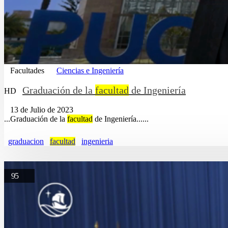
Facultades
Ciencias e Ingeniería
Graduación de la
facultad
de Ingeniería
HD
13 de Julio de 2023
...Graduación de la
facultad
de Ingeniería......
graduacion
facultad
ingenieria
95