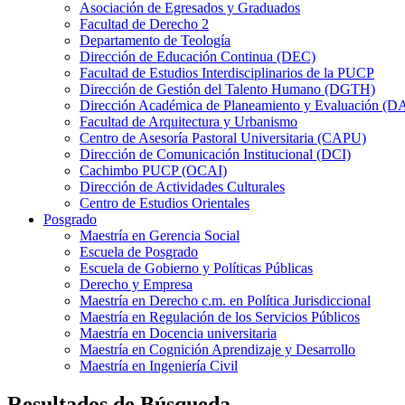
Asociación de Egresados y Graduados
Facultad de Derecho 2
Departamento de Teología
Dirección de Educación Continua (DEC)
Facultad de Estudios Interdisciplinarios de la PUCP
Dirección de Gestión del Talento Humano (DGTH)
Dirección Académica de Planeamiento y Evaluación (D
Facultad de Arquitectura y Urbanismo
Centro de Asesoría Pastoral Universitaria (CAPU)
Dirección de Comunicación Institucional (DCI)
Cachimbo PUCP (OCAI)
Dirección de Actividades Culturales
Centro de Estudios Orientales
Posgrado
Maestría en Gerencia Social
Escuela de Posgrado
Escuela de Gobierno y Políticas Públicas
Derecho y Empresa
Maestría en Derecho c.m. en Política Jurisdiccional
Maestría en Regulación de los Servicios Públicos
Maestría en Docencia universitaria
Maestría en Cognición Aprendizaje y Desarrollo
Maestría en Ingeniería Civil
Resultados de Búsqueda