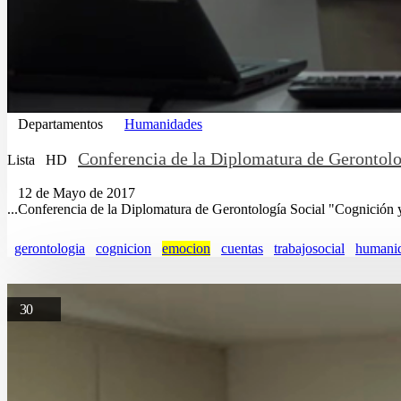
Departamentos
Humanidades
Conferencia de la Diplomatura de Gerontol
Lista
HD
12 de Mayo de 2017
...Conferencia de la Diplomatura de Gerontología Social "Cognición
gerontologia
cognicion
emocion
cuentas
trabajosocial
humani
30