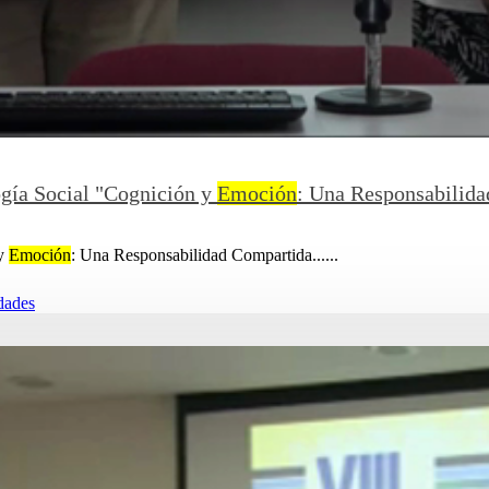
ogía Social "Cognición y
Emoción
: Una Responsabilida
 y
Emoción
: Una Responsabilidad Compartida......
dades