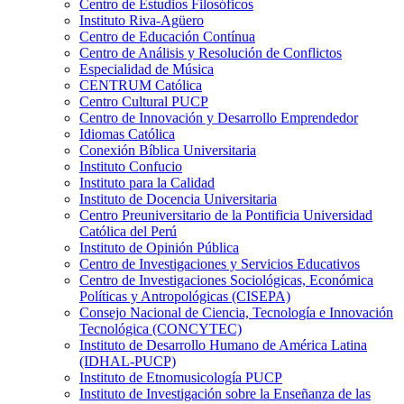
Centro de Estudios Filosóficos
Instituto Riva-Agüero
Centro de Educación Contínua
Centro de Análisis y Resolución de Conflictos
Especialidad de Música
CENTRUM Católica
Centro Cultural PUCP
Centro de Innovación y Desarrollo Emprendedor
Idiomas Católica
Conexión Bíblica Universitaria
Instituto Confucio
Instituto para la Calidad
Instituto de Docencia Universitaria
Centro Preuniversitario de la Pontificia Universidad
Católica del Perú
Instituto de Opinión Pública
Centro de Investigaciones y Servicios Educativos
Centro de Investigaciones Sociológicas, Económica
Políticas y Antropológicas (CISEPA)
Consejo Nacional de Ciencia, Tecnología e Innovación
Tecnológica (CONCYTEC)
Instituto de Desarrollo Humano de América Latina
(IDHAL-PUCP)
Instituto de Etnomusicología PUCP
Instituto de Investigación sobre la Enseñanza de las