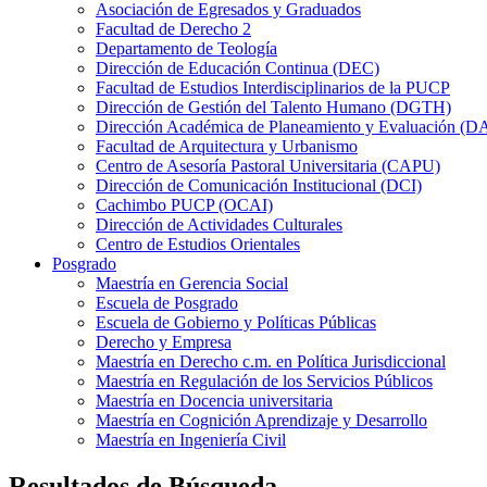
Asociación de Egresados y Graduados
Facultad de Derecho 2
Departamento de Teología
Dirección de Educación Continua (DEC)
Facultad de Estudios Interdisciplinarios de la PUCP
Dirección de Gestión del Talento Humano (DGTH)
Dirección Académica de Planeamiento y Evaluación (D
Facultad de Arquitectura y Urbanismo
Centro de Asesoría Pastoral Universitaria (CAPU)
Dirección de Comunicación Institucional (DCI)
Cachimbo PUCP (OCAI)
Dirección de Actividades Culturales
Centro de Estudios Orientales
Posgrado
Maestría en Gerencia Social
Escuela de Posgrado
Escuela de Gobierno y Políticas Públicas
Derecho y Empresa
Maestría en Derecho c.m. en Política Jurisdiccional
Maestría en Regulación de los Servicios Públicos
Maestría en Docencia universitaria
Maestría en Cognición Aprendizaje y Desarrollo
Maestría en Ingeniería Civil
Resultados de Búsqueda