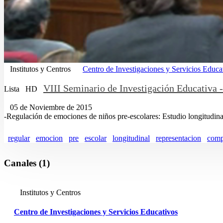
Institutos y Centros
Centro de Investigaciones y Servicios Educa
VIII Seminario de Investigación Educativa 
Lista
HD
05 de Noviembre de 2015
-Regulación de emociones de niños pre-escolares: Estudio longitudinal
regular
emocion
pre
escolar
longitudinal
representacion
comp
Canales (1)
Institutos y Centros
Centro de Investigaciones y Servicios Educativos