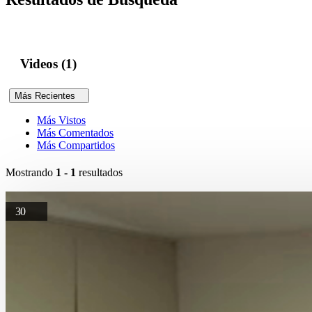
Videos (1)
Más Recientes
Más Vistos
Más Comentados
Más Compartidos
Mostrando
1 - 1
resultados
30