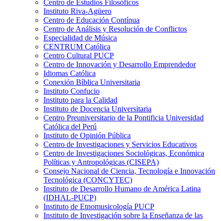
Centro de Estudios Filosóficos
Instituto Riva-Agüero
Centro de Educación Contínua
Centro de Análisis y Resolución de Conflictos
Especialidad de Música
CENTRUM Católica
Centro Cultural PUCP
Centro de Innovación y Desarrollo Emprendedor
Idiomas Católica
Conexión Bíblica Universitaria
Instituto Confucio
Instituto para la Calidad
Instituto de Docencia Universitaria
Centro Preuniversitario de la Pontificia Universidad
Católica del Perú
Instituto de Opinión Pública
Centro de Investigaciones y Servicios Educativos
Centro de Investigaciones Sociológicas, Económica
Políticas y Antropológicas (CISEPA)
Consejo Nacional de Ciencia, Tecnología e Innovación
Tecnológica (CONCYTEC)
Instituto de Desarrollo Humano de América Latina
(IDHAL-PUCP)
Instituto de Etnomusicología PUCP
Instituto de Investigación sobre la Enseñanza de las