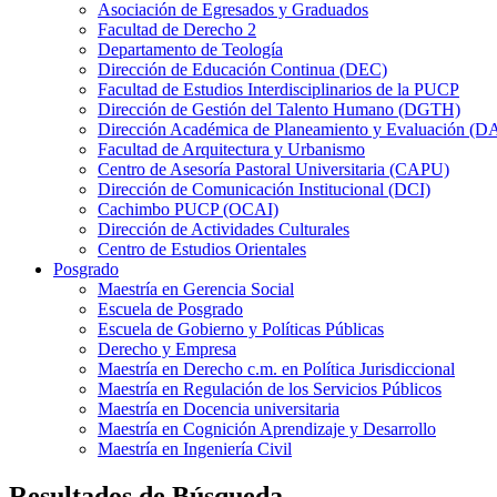
Asociación de Egresados y Graduados
Facultad de Derecho 2
Departamento de Teología
Dirección de Educación Continua (DEC)
Facultad de Estudios Interdisciplinarios de la PUCP
Dirección de Gestión del Talento Humano (DGTH)
Dirección Académica de Planeamiento y Evaluación (D
Facultad de Arquitectura y Urbanismo
Centro de Asesoría Pastoral Universitaria (CAPU)
Dirección de Comunicación Institucional (DCI)
Cachimbo PUCP (OCAI)
Dirección de Actividades Culturales
Centro de Estudios Orientales
Posgrado
Maestría en Gerencia Social
Escuela de Posgrado
Escuela de Gobierno y Políticas Públicas
Derecho y Empresa
Maestría en Derecho c.m. en Política Jurisdiccional
Maestría en Regulación de los Servicios Públicos
Maestría en Docencia universitaria
Maestría en Cognición Aprendizaje y Desarrollo
Maestría en Ingeniería Civil
Resultados de Búsqueda