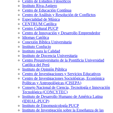
Centro de Estudios Filosóficos
Instituto Riva-Agüero
Centro de Educación Contínua
Centro de Análisis y Resolución de Conflictos
Especialidad de Música
CENTRUM Católica
Centro Cultural PUCP
Centro de Innovación y Desarrollo Emprendedor
Idiomas Católica
Conexión Bíblica Universitaria
Instituto Confucio
Instituto para la Calidad
Instituto de Docencia Universitaria
Centro Preuniversitario de la Pontificia Universidad
Católica del Perú
Instituto de Opinión Pública
Centro de Investigaciones y Servicios Educativos
Centro de Investigaciones Sociológicas, Económica
Políticas y Antropológicas (CISEPA)
Consejo Nacional de Ciencia, Tecnología e Innovación
Tecnológica (CONCYTEC)
Instituto de Desarrollo Humano de América Latina
(IDHAL-PUCP)
Instituto de Etnomusicología PUCP
Instituto de Investigación sobre la Enseñanza de las