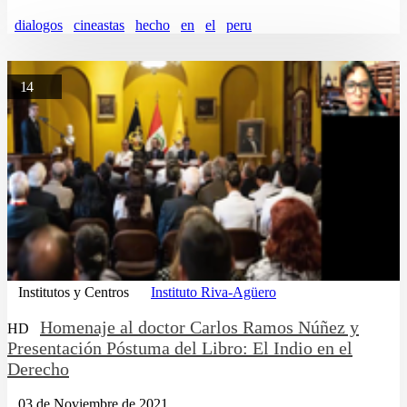
dialogos
cineastas
hecho
en
el
peru
14
Institutos y Centros
Instituto Riva-Agüero
Homenaje al doctor Carlos Ramos Núñez y
HD
Presentación Póstuma del Libro: El Indio en el
Derecho
03 de Noviembre de 2021