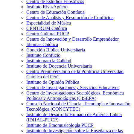
Centro de Estudios Filosóficos
Instituto Riva-Agüero
Centro de Educación Contínua
Centro de Análisis y Resolución de Conflictos
Especialidad de Música
CENTRUM Católica
Centro Cultural PUCP
Centro de Innovación y Desarrollo Emprendedor
Idiomas Católica
Conexión Bíblica Universitaria
Instituto Confucio
Instituto para la Calidad
Instituto de Docencia Universitaria
Centro Preuniversitario de la Pontificia Universidad
Católica del Perú
Instituto de Opinión Pública
Centro de Investigaciones y Servicios Educativos
Centro de Investigaciones Sociológicas, Económica
Políticas y Antropológicas (CISEPA)
Consejo Nacional de Ciencia, Tecnología e Innovación
Tecnológica (CONCYTEC)
Instituto de Desarrollo Humano de América Latina
(IDHAL-PUCP)
Instituto de Etnomusicología PUCP
Instituto de Investigación sobre la Enseñanza de las