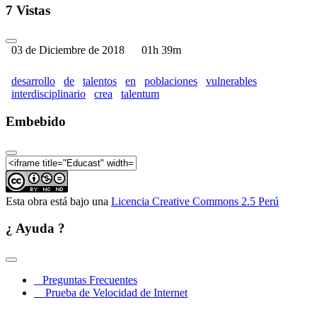
7 Vistas
03 de Diciembre de 2018
01h 39m
desarrollo
de
talentos
en
poblaciones
vulnerables
interdisciplinario
crea
talentum
Embebido
Esta obra está bajo una
Licencia Creative Commons 2.5 Perú
¿ Ayuda ?
Preguntas Frecuentes
Prueba de Velocidad de Internet