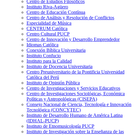
Centro de Estudios Filosóficos
Instituto Riva-Agüero
Centro de Educación Contínua
Centro de Análisis y Resolución de Conflictos
Especialidad de Música
CENTRUM Católica
Centro Cultural PUCP
Centro de Innovación y Desarrollo Emprendedor
Idiomas Católica
Conexión Bíblica Universitaria
Instituto Confucio
Instituto para la Calidad
Instituto de Docencia Universitaria
Centro Preuniversitario de la Pontificia Universidad
Católica del Perú
Instituto de Opinión Pública
Centro de Investigaciones y Servicios Educativos
Centro de Investigaciones Sociológicas, Económica
Políticas y Antropológicas (CISEPA)
Consejo Nacional de Ciencia, Tecnología e Innovación
Tecnológica (CONCYTEC)
Instituto de Desarrollo Humano de América Latina
(IDHAL-PUCP)
Instituto de Etnomusicología PUCP
Instituto de Investigación sobre la Enseñanza de las