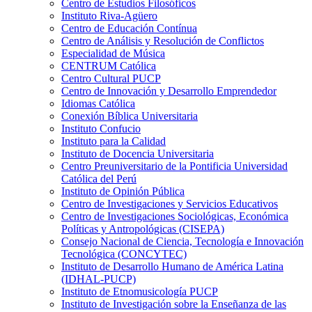
Centro de Estudios Filosóficos
Instituto Riva-Agüero
Centro de Educación Contínua
Centro de Análisis y Resolución de Conflictos
Especialidad de Música
CENTRUM Católica
Centro Cultural PUCP
Centro de Innovación y Desarrollo Emprendedor
Idiomas Católica
Conexión Bíblica Universitaria
Instituto Confucio
Instituto para la Calidad
Instituto de Docencia Universitaria
Centro Preuniversitario de la Pontificia Universidad
Católica del Perú
Instituto de Opinión Pública
Centro de Investigaciones y Servicios Educativos
Centro de Investigaciones Sociológicas, Económica
Políticas y Antropológicas (CISEPA)
Consejo Nacional de Ciencia, Tecnología e Innovación
Tecnológica (CONCYTEC)
Instituto de Desarrollo Humano de América Latina
(IDHAL-PUCP)
Instituto de Etnomusicología PUCP
Instituto de Investigación sobre la Enseñanza de las