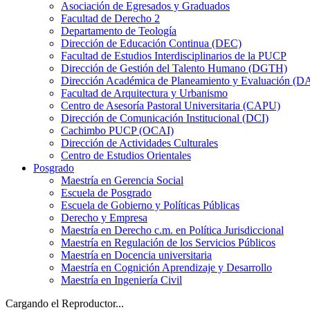
Asociación de Egresados y Graduados
Facultad de Derecho 2
Departamento de Teología
Dirección de Educación Continua (DEC)
Facultad de Estudios Interdisciplinarios de la PUCP
Dirección de Gestión del Talento Humano (DGTH)
Dirección Académica de Planeamiento y Evaluación (D
Facultad de Arquitectura y Urbanismo
Centro de Asesoría Pastoral Universitaria (CAPU)
Dirección de Comunicación Institucional (DCI)
Cachimbo PUCP (OCAI)
Dirección de Actividades Culturales
Centro de Estudios Orientales
Posgrado
Maestría en Gerencia Social
Escuela de Posgrado
Escuela de Gobierno y Políticas Públicas
Derecho y Empresa
Maestría en Derecho c.m. en Política Jurisdiccional
Maestría en Regulación de los Servicios Públicos
Maestría en Docencia universitaria
Maestría en Cognición Aprendizaje y Desarrollo
Maestría en Ingeniería Civil
Cargando el Reproductor...