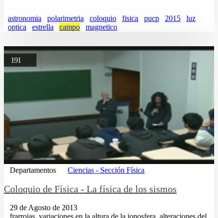
astronomia
polarimetria
coloquio
fisica
pucp
2015
luz
optica
estrella
campo
magnetico
191
Departamentos
Ciencias - Sección Física
Coloquio de Física - La física de los sismos
29 de Agosto de 2013
...frarrojas, variaciones en la altura de la ionosfera, alteraciones del