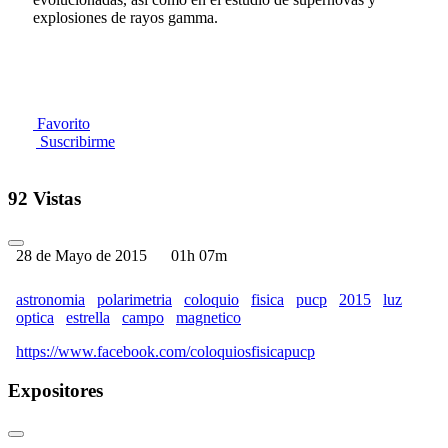
explosiones de rayos gamma.
Favorito
Suscribirme
92 Vistas
28 de Mayo de 2015
01h 07m
astronomia
polarimetria
coloquio
fisica
pucp
2015
luz
optica
estrella
campo
magnetico
https://www.facebook.com/coloquiosfisicapucp
Expositores