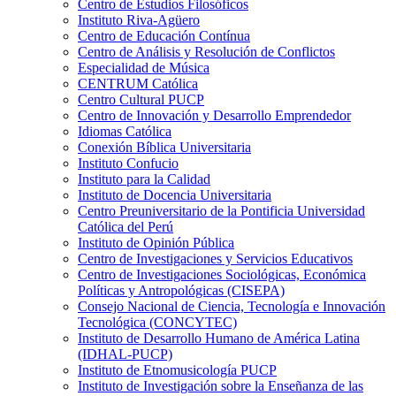
Centro de Estudios Filosóficos
Instituto Riva-Agüero
Centro de Educación Contínua
Centro de Análisis y Resolución de Conflictos
Especialidad de Música
CENTRUM Católica
Centro Cultural PUCP
Centro de Innovación y Desarrollo Emprendedor
Idiomas Católica
Conexión Bíblica Universitaria
Instituto Confucio
Instituto para la Calidad
Instituto de Docencia Universitaria
Centro Preuniversitario de la Pontificia Universidad
Católica del Perú
Instituto de Opinión Pública
Centro de Investigaciones y Servicios Educativos
Centro de Investigaciones Sociológicas, Económica
Políticas y Antropológicas (CISEPA)
Consejo Nacional de Ciencia, Tecnología e Innovación
Tecnológica (CONCYTEC)
Instituto de Desarrollo Humano de América Latina
(IDHAL-PUCP)
Instituto de Etnomusicología PUCP
Instituto de Investigación sobre la Enseñanza de las