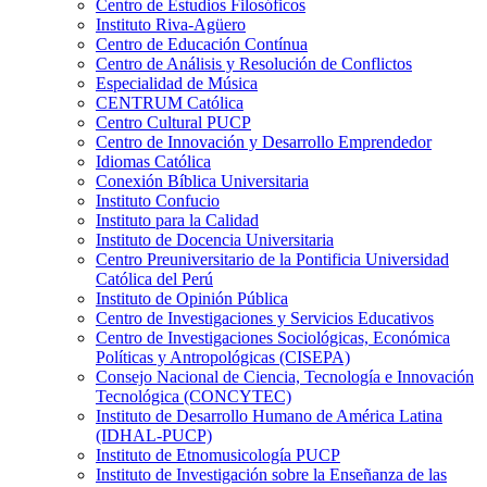
Centro de Estudios Filosóficos
Instituto Riva-Agüero
Centro de Educación Contínua
Centro de Análisis y Resolución de Conflictos
Especialidad de Música
CENTRUM Católica
Centro Cultural PUCP
Centro de Innovación y Desarrollo Emprendedor
Idiomas Católica
Conexión Bíblica Universitaria
Instituto Confucio
Instituto para la Calidad
Instituto de Docencia Universitaria
Centro Preuniversitario de la Pontificia Universidad
Católica del Perú
Instituto de Opinión Pública
Centro de Investigaciones y Servicios Educativos
Centro de Investigaciones Sociológicas, Económica
Políticas y Antropológicas (CISEPA)
Consejo Nacional de Ciencia, Tecnología e Innovación
Tecnológica (CONCYTEC)
Instituto de Desarrollo Humano de América Latina
(IDHAL-PUCP)
Instituto de Etnomusicología PUCP
Instituto de Investigación sobre la Enseñanza de las