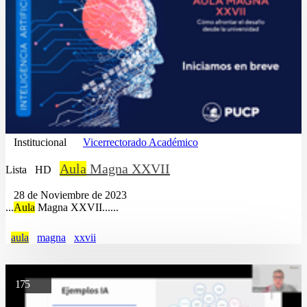
Institucional
Vicerrectorado Académico
Aula
Magna XXVII
Lista
HD
28 de Noviembre de 2023
...
Aula
Magna XXVII......
aula
magna
xxvii
175