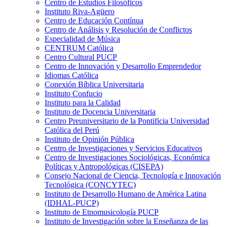
Centro de Estudios Filosóficos
Instituto Riva-Agüero
Centro de Educación Contínua
Centro de Análisis y Resolución de Conflictos
Especialidad de Música
CENTRUM Católica
Centro Cultural PUCP
Centro de Innovación y Desarrollo Emprendedor
Idiomas Católica
Conexión Bíblica Universitaria
Instituto Confucio
Instituto para la Calidad
Instituto de Docencia Universitaria
Centro Preuniversitario de la Pontificia Universidad
Católica del Perú
Instituto de Opinión Pública
Centro de Investigaciones y Servicios Educativos
Centro de Investigaciones Sociológicas, Económica
Políticas y Antropológicas (CISEPA)
Consejo Nacional de Ciencia, Tecnología e Innovación
Tecnológica (CONCYTEC)
Instituto de Desarrollo Humano de América Latina
(IDHAL-PUCP)
Instituto de Etnomusicología PUCP
Instituto de Investigación sobre la Enseñanza de las