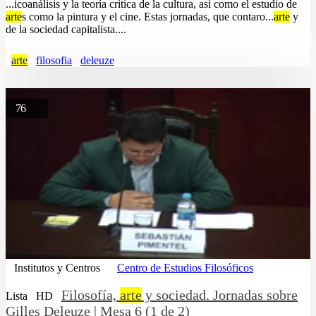
...icoanálisis y la teoría crítica de la cultura, así como el estudio de
arte
s como la pintura y el cine. Estas jornadas, que contaro...
arte
y
de la sociedad capitalista....
arte
filosofia
deleuze
76
Institutos y Centros
Centro de Estudios Filosóficos
Filosofía,
arte
y sociedad. Jornadas sobre
Lista
HD
Gilles Deleuze | Mesa 6 (1 de 2)