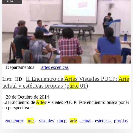
142
Departamentos
artes escenicas
II Encuentro de
Arte
s Visuales PUCP:
Arte
Lista
HD
actual y estéticas propias (p
arte
01)
20 de Octubre de 2014
...II Encuentro de
Arte
s Visuales PUCP: este encuentro busca poner
en perspectiva ......
encuentro
arte
s
visuales
pucp
arte
actual
esteticas
propias