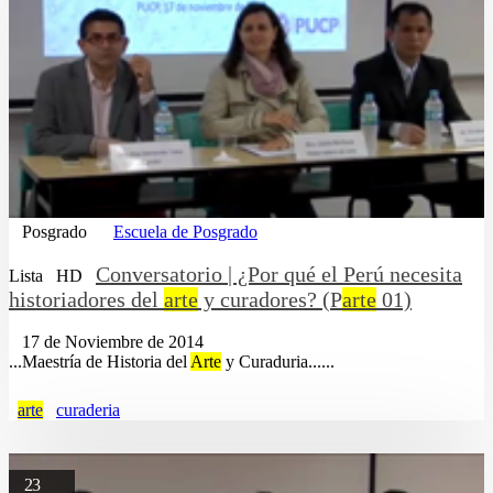
Posgrado
Escuela de Posgrado
Conversatorio | ¿Por qué el Perú necesita
Lista
HD
historiadores del
arte
y curadores? (P
arte
01)
17 de Noviembre de 2014
...Maestría de Historia del
Arte
y Curaduria......
arte
curaderia
23