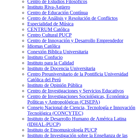
Centro de Estudios Filosóficos
Instituto Riva-Agüero
Centro de Educación Contínua
Centro de Análisis y Resolución de Conflictos
Especialidad de Música
CENTRUM Católica
Centro Cultural PUCP
Centro de Innovación y Desarrollo Emprendedor
Idiomas Católica
Conexión Bíblica Universitaria
Instituto Confucio
Instituto para la Calidad
Instituto de Docencia Universitaria
Centro Preuniversitario de la Pontificia Universidad
Católica del Perú
Instituto de Opinión Pública
Centro de Investigaciones y Servicios Educativos
Centro de Investigaciones Sociológicas, Económica
Políticas y Antropológicas (CISEPA)
Consejo Nacional de Ciencia, Tecnología e Innovación
Tecnológica (CONCYTEC)
Instituto de Desarrollo Humano de América Latina
(IDHAL-PUCP)
Instituto de Etnomusicología PUCP
Instituto de Investigación sobre la Enseñanza de las