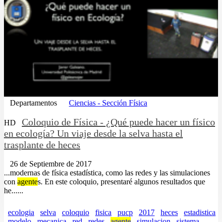
Departamentos
Ciencias - Sección Física
Coloquio de Física - ¿Qué puede hacer un físico
HD
en ecología? Un viaje desde la selva hasta el
trasplante de heces
26 de Septiembre de 2017
...modernas de física estadística, como las redes y las simulaciones
con
agente
s. En este coloquio, presentaré algunos resultados que
he......
ecologia
selva
coloquio
fisica
pucp
2017
heces
estadistica
modelo
mecanica
red
redes
agente
simulacion
sistema