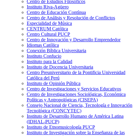
Centro de Estudios Filosóficos
Instituto Riva-Agüero
Centro de Educación Contínua
Centro de Análisis y Resolución de Conflictos
Especialidad de Música
CENTRUM Católica
Centro Cultural PUCP
Centro de Innovación y Desarrollo Emprendedor
Idiomas Católica
Conexión Bíblica Universitaria
Instituto Confucio
Instituto para la Calidad
Instituto de Docencia Universitaria
Centro Preuniversitario de la Pontificia Universidad
Católica del Perú
Instituto de Opinión Pública
Centro de Investigaciones y Servicios Educativos
Centro de Investigaciones Sociológicas, Económica
Políticas y Antropológicas (CISEPA)
Consejo Nacional de Ciencia, Tecnología e Innovación
Tecnológica (CONCYTEC)
Instituto de Desarrollo Humano de América Latina
(IDHAL-PUCP)
Instituto de Etnomusicología PUCP
Instituto de Investigación sobre la Enseñanza de las