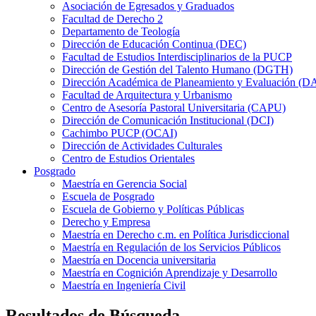
Asociación de Egresados y Graduados
Facultad de Derecho 2
Departamento de Teología
Dirección de Educación Continua (DEC)
Facultad de Estudios Interdisciplinarios de la PUCP
Dirección de Gestión del Talento Humano (DGTH)
Dirección Académica de Planeamiento y Evaluación (D
Facultad de Arquitectura y Urbanismo
Centro de Asesoría Pastoral Universitaria (CAPU)
Dirección de Comunicación Institucional (DCI)
Cachimbo PUCP (OCAI)
Dirección de Actividades Culturales
Centro de Estudios Orientales
Posgrado
Maestría en Gerencia Social
Escuela de Posgrado
Escuela de Gobierno y Políticas Públicas
Derecho y Empresa
Maestría en Derecho c.m. en Política Jurisdiccional
Maestría en Regulación de los Servicios Públicos
Maestría en Docencia universitaria
Maestría en Cognición Aprendizaje y Desarrollo
Maestría en Ingeniería Civil
Resultados de Búsqueda