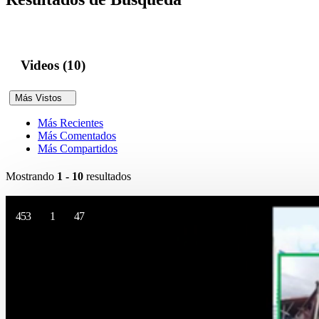
Videos (10)
Más Vistos
Más Recientes
Más Comentados
Más Compartidos
Mostrando
1 - 10
resultados
453
1
47