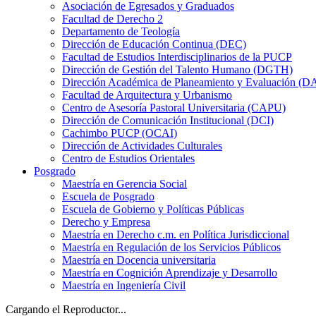
Asociación de Egresados y Graduados
Facultad de Derecho 2
Departamento de Teología
Dirección de Educación Continua (DEC)
Facultad de Estudios Interdisciplinarios de la PUCP
Dirección de Gestión del Talento Humano (DGTH)
Dirección Académica de Planeamiento y Evaluación (D
Facultad de Arquitectura y Urbanismo
Centro de Asesoría Pastoral Universitaria (CAPU)
Dirección de Comunicación Institucional (DCI)
Cachimbo PUCP (OCAI)
Dirección de Actividades Culturales
Centro de Estudios Orientales
Posgrado
Maestría en Gerencia Social
Escuela de Posgrado
Escuela de Gobierno y Políticas Públicas
Derecho y Empresa
Maestría en Derecho c.m. en Política Jurisdiccional
Maestría en Regulación de los Servicios Públicos
Maestría en Docencia universitaria
Maestría en Cognición Aprendizaje y Desarrollo
Maestría en Ingeniería Civil
Cargando el Reproductor...