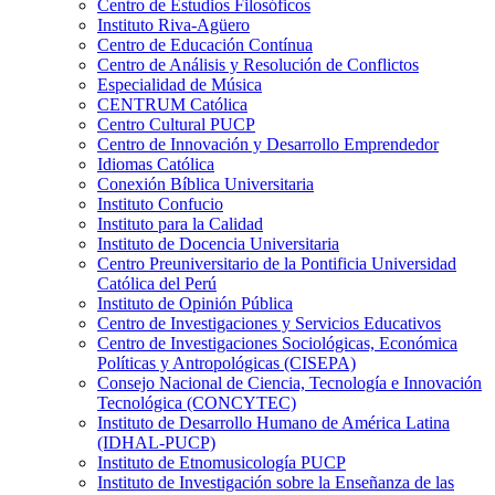
Centro de Estudios Filosóficos
Instituto Riva-Agüero
Centro de Educación Contínua
Centro de Análisis y Resolución de Conflictos
Especialidad de Música
CENTRUM Católica
Centro Cultural PUCP
Centro de Innovación y Desarrollo Emprendedor
Idiomas Católica
Conexión Bíblica Universitaria
Instituto Confucio
Instituto para la Calidad
Instituto de Docencia Universitaria
Centro Preuniversitario de la Pontificia Universidad
Católica del Perú
Instituto de Opinión Pública
Centro de Investigaciones y Servicios Educativos
Centro de Investigaciones Sociológicas, Económica
Políticas y Antropológicas (CISEPA)
Consejo Nacional de Ciencia, Tecnología e Innovación
Tecnológica (CONCYTEC)
Instituto de Desarrollo Humano de América Latina
(IDHAL-PUCP)
Instituto de Etnomusicología PUCP
Instituto de Investigación sobre la Enseñanza de las