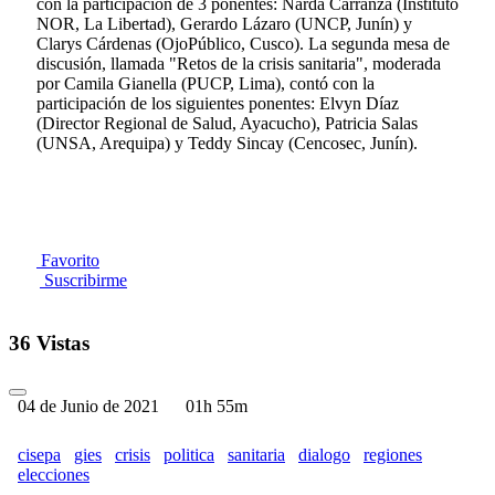
con la participación de 3 ponentes: Narda Carranza (Instituto
NOR, La Libertad), Gerardo Lázaro (UNCP, Junín) y
Clarys Cárdenas (OjoPúblico, Cusco). La segunda mesa de
discusión, llamada "Retos de la crisis sanitaria", moderada
por Camila Gianella (PUCP, Lima), contó con la
participación de los siguientes ponentes: Elvyn Díaz
(Director Regional de Salud, Ayacucho), Patricia Salas
(UNSA, Arequipa) y Teddy Sincay (Cencosec, Junín).
Favorito
Suscribirme
36 Vistas
04 de Junio de 2021
01h 55m
cisepa
gies
crisis
politica
sanitaria
dialogo
regiones
elecciones